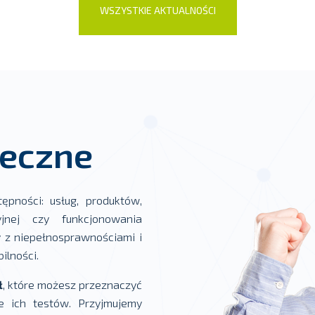
WSZYSTKIE AKTUALNOŚCI
łeczne
pności: usług, produktów,
cyjnej czy funkcjonowania
 z niepełnosprawnościami i
ilności.
ł
, które możesz przeznaczyć
e ich testów. Przyjmujemy