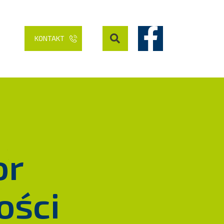
KONTAKT
or
ości