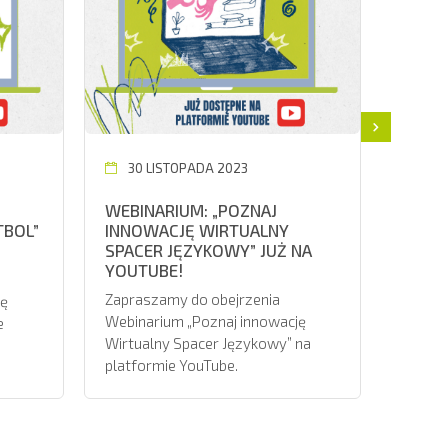
30 LISTOPADA 2023
WEBINARIUM: „POZNAJ
TBOL”
INNOWACJĘ WIRTUALNY
SPACER JĘZYKOWY” JUŻ NA
YOUTUBE!
Zapraszamy do obejrzenia
ję
Webinarium „Poznaj innowację
e
Wirtualny Spacer Językowy” na
platformie YouTube.