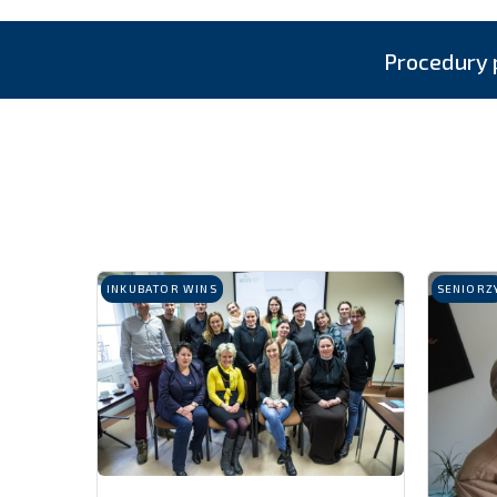
PRZEJDŹ
Procedury 
INKUBATOR WINS
SENIORZ