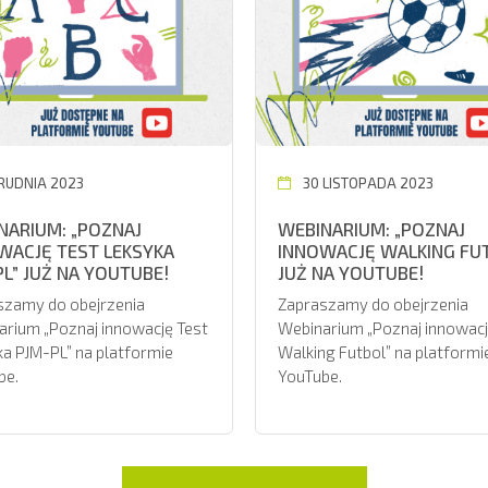
GRUDNIA 2023
30 LISTOPADA 2023
NARIUM: „POZNAJ
WEBINARIUM: „POZNAJ
WACJĘ TEST LEKSYKA
INNOWACJĘ WALKING FU
PL” JUŻ NA YOUTUBE!
JUŻ NA YOUTUBE!
szamy do obejrzenia
Zapraszamy do obejrzenia
rium „Poznaj innowację Test
Webinarium „Poznaj innowac
a PJM-PL” na platformie
Walking Futbol” na platformi
be.
YouTube.