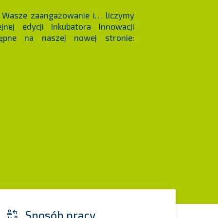
a Wasze zaangażowanie i… liczymy
nej edycji Inkubatora Innowacji
ępne na naszej nowej stronie:
Sposób pracy