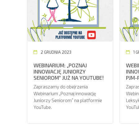
2 GRUDNIA 2023
1 
WEBINARIUM: „POZNAJ
WEBI
INNOWACJĘ JUNIORZY
INNO
SENIOROM” JUŻ NA YOUTUBE!
PJM-
Zapraszamy do obejrzenia
Zapra
Webinarium „Poznaj innowację
Webina
Juniorzy Seniorom” na platformie
Leksyk
YouTube.
YouTu