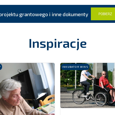
PRZEJDŹ
PRZEJDŹ
projektu grantowego i inne dokumenty
POBIERZ
Inspiracje
Y
INKUBATOR WINS