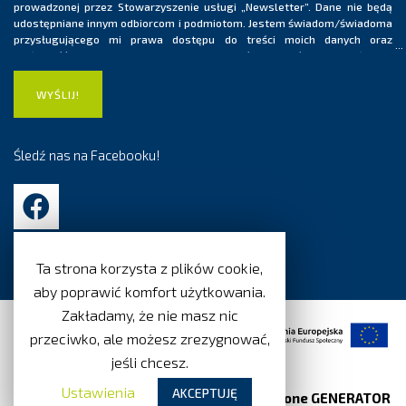
prowadzonej przez Stowarzyszenie usługi „Newsletter”. Dane nie będą
udostępniane innym odbiorcom i podmiotom. Jestem świadom/świadoma
przysługującego mi prawa dostępu do treści moich danych oraz
możliwość ich poprawiania. Ponadto jestem świadom/świadoma, iż moja
zgoda na przetwarzanie danych osobowych ma charakter dobrowolny i
może być wycofana w dowolnym momencie, co skutkować będzie
usunięciem mojego adresu e-mail z listy dystrybucyjnej usługi
„Newsletter”.
Śledź nas na Facebooku!
Ta strona korzysta z plików cookie,
aby poprawić komfort użytkowania.
Zakładamy, że nie masz nic
przeciwko, ale możesz zrezygnować,
jeśli chcesz.
Ustawienia
AKCEPTUJĘ
© 2019-2026 Wszystkie prawa zastrzeżone GENERATOR