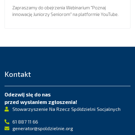
Zapraszamy do obejrzenia Webinarium "Poznaj
innowację Juniorzy Seniorom" na platformie YouTube.
Kontakt
Odezwij się do nas
przed wysłaniem zgłoszenia!
Stowarzyszenie Na Rzecz Spółdzielni Socjalnych
61 887 11 66
generator@spoldzielnie.org