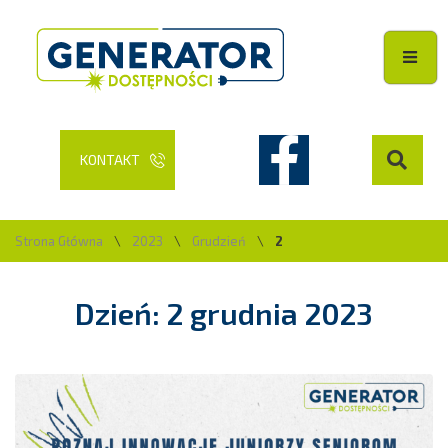
KONTAKT
Strona Główna
\
2023
\
Grudzień
\
2
Dzień: 2 grudnia 2023