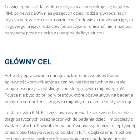
Co więcej, nie każda osoba niesłysząca komunikuje się biegle w
PJM, ponieważ 90% niesłyszących dzieci rodzi się w rodzinach
słyszących, zatem nie otrzymuje w środowisku rodzinnym języka
migowego, a język rodziców (polszczyzna foniczna) nie może być
nabywany przez dziecko z uwagi na deficyt słuchu.
GŁÓWNY CEL
Potrzeby opracowania narzędzia, które pozwoliłoby badać
sprawność komunikacyjną uczniów niesłyszących w zakresie
znajomości języka polskiego i polskiego języka migowego. W
Polsce nie było do tej pory testów, które pozwalałyby na badanie
poziomu kompetencji w języku migowym u ucznia niesłyszącego.
Test Leksyka PJM-PL częściowo wypełnia tę lukę wśród narzędzi
diagnostycznych przeznaczonych do badania dzieci i młodzieży z
wadami słuchu. Pozwala on na porównawczą analizę receptywnej
znajomości leksyki w języku polskim i PJM, dzięki czemu możliwe
jest wskazanie języka preferowanego przez badanego ucznia.