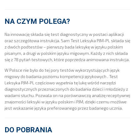
NA CZYM POLEGA?
Na innowację składa się test diagnostyczny w postaci aplikacji
oraz szczegółowa instrukcja. Sam Test Leksyka PJM-PL składa się
z dwóch podtestów – pierwszy bada leksykę w języku polskim
pisanym, a drugi w polskim języku migowym. Każdy z nich składa
się z 78 pytań testowych, które poprzedza animowana instrukcja.
W Polsce nie było do tej pory testów wykorzystujących język
migowy do badania poziomu kompetencji językowych . Test
Leksyka PJM-PL częściowo wypełnia tę lukę wśród narzędzi
diagnostycznych przeznaczonych do badania dzieci i młodzieży z
wadami słuchu. Pozwala on na porównawczą analizę receptywnej
znajomości leksyki w języku polskim i PJM, dzięki czemu możliwe
jest wskazanie języka preferowanego przez badanego ucznia.
DO POBRANIA