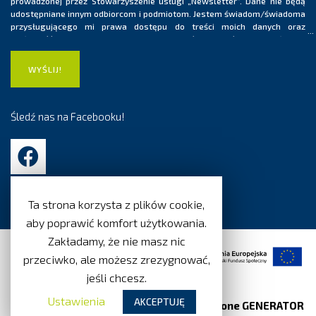
prowadzonej przez Stowarzyszenie usługi „Newsletter”. Dane nie będą
udostępniane innym odbiorcom i podmiotom. Jestem świadom/świadoma
przysługującego mi prawa dostępu do treści moich danych oraz
możliwość ich poprawiania. Ponadto jestem świadom/świadoma, iż moja
zgoda na przetwarzanie danych osobowych ma charakter dobrowolny i
może być wycofana w dowolnym momencie, co skutkować będzie
usunięciem mojego adresu e-mail z listy dystrybucyjnej usługi
„Newsletter”.
Śledź nas na Facebooku!
Ta strona korzysta z plików cookie,
aby poprawić komfort użytkowania.
Zakładamy, że nie masz nic
przeciwko, ale możesz zrezygnować,
jeśli chcesz.
Ustawienia
AKCEPTUJĘ
© 2019-2026 Wszystkie prawa zastrzeżone GENERATOR