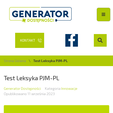
KONTAKT
Strona Główna
\
Test Leksyka PJM-PL
Test Leksyka PJM-PL
Generator Dostępności
Kategoria
Innowacje
Opublikowano
11 września 2023