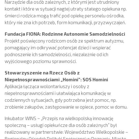
Narzędzie dla osób zależnych, z którymi jest utrudniony
kontakt i które w sytuacji nagłej utraty stałego opiekuna np.
śmierci rodzica mogą trafić pod opiekę personelu ośrodka,
który nie zna ich potrzeb, form komunikacji, przyzwyczajeń.
Fundacja FIONA: Rodzinne Autonomie Samodzielności
Projekt poświęcony rodzicom osób ze spektrum autyzmu,
pomagający im odkrywać potencjał dzieci i wspierać
podnoszenie ich samodzielności, niezależnie od ich
wyjściowego poziomu sprawności.
Stowarzyszenie na Rzecz Osób z
Niepełnosprawnościami „Homini”: SOS Homini
Aplikacja łącząca wolontariuszy i osoby z
niepełnosprawnościami i ułatwiająca komunikację w
codziennych sytuacjach, gdy potrzebna jest pomoc, np.
zrobienie zakupów, zastępowanie w opiece, pomoc w domu.
Inkubator WINS – „Przepis na wielkopolską innowację
społeczną – usługi opiekuńcze dla osób zależnych” był
realizowany w partnerstwie: Województwo Wielkopolskie –
Regionalny Ośrodek Polityki Społecznej w Poznaniu, Miasto