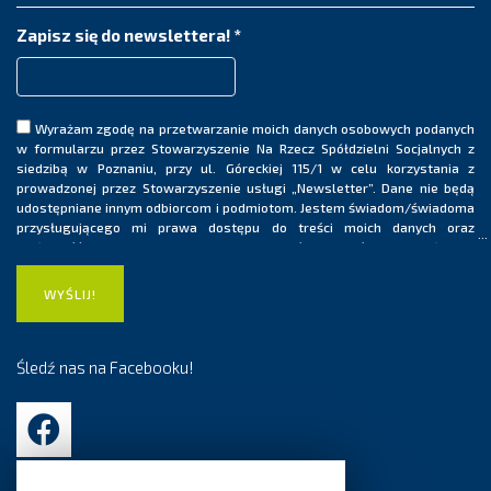
Zapisz się do newslettera!
*
Wyrażam zgodę na przetwarzanie moich danych osobowych podanych
w formularzu przez Stowarzyszenie Na Rzecz Spółdzielni Socjalnych z
siedzibą w Poznaniu, przy ul. Góreckiej 115/1 w celu korzystania z
prowadzonej przez Stowarzyszenie usługi „Newsletter”. Dane nie będą
udostępniane innym odbiorcom i podmiotom. Jestem świadom/świadoma
przysługującego mi prawa dostępu do treści moich danych oraz
możliwość ich poprawiania. Ponadto jestem świadom/świadoma, iż moja
zgoda na przetwarzanie danych osobowych ma charakter dobrowolny i
może być wycofana w dowolnym momencie, co skutkować będzie
usunięciem mojego adresu e-mail z listy dystrybucyjnej usługi
„Newsletter”.
Śledź nas na Facebooku!