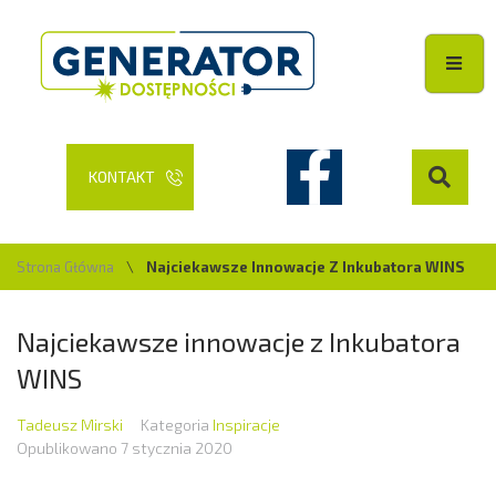
KONTAKT
Strona Główna
\
Najciekawsze Innowacje Z Inkubatora WINS
Najciekawsze innowacje z Inkubatora
WINS
Tadeusz Mirski
Kategoria
Inspiracje
Opublikowano
7 stycznia 2020