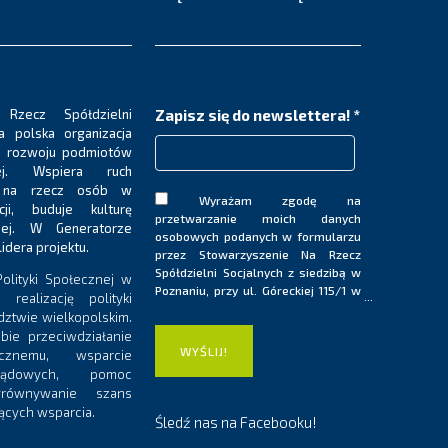
 Rzecz Spółdzielni
Zapisz się do newslettera!
*
a polska organizacja
e rozwoju podmiotów
nej. Wspiera ruch
ła na rzecz osób w
Wyrażam zgodę na
acji, buduje kulturę
przetwarzanie moich danych
nej. W Generatorze
osobowych podanych w formularzu
lidera projektu.
przez Stowarzyszenie Na Rzecz
Spółdzielni Socjalnych z siedzibą w
olityki Społecznej w
Poznaniu, przy ul. Góreckiej 115/1 w
realizację polityki
celu korzystania z prowadzonej
ztwie wielkopolskim.
przez Stowarzyszenie usługi
bie przeciwdziałanie
„Newsletter”. Dane nie będą
ecznemu, wsparcie
udostępniane innym odbiorcom i
rządowych, pomoc
podmiotom. Jestem świadom/
równywanie szans
świadoma przysługującego mi
ących wsparcia.
prawa dostępu do treści moich
Śledź nas na Facebooku!
danych oraz możliwość ich