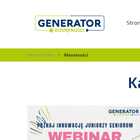
Stro
Strona Główna
\
Aktualności
K