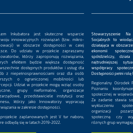
lem Inkubatora jest skuteczne wsparcie
Stowarzyszenie Na
zwoju innowacyjnych rozwiązań (tzw. mikro-
Socjalnych to wiodąc
nowacji) w obszarze dostępności w całej
działająca w obszarz
lsce. Do udziału w projekcie zapraszamy
ekonomii społecz
nowatorów, którzy zaproponują rozwiązania,
spółdzielczy, dzia
órych efektem będzie większa dostępność
najtrudniejszej sytu
wszechnie dostępnych produktów i usług dla
współpracy społecz
ób z niepełnosprawnościami oraz dla osób
Dostępności pełni rolę 
arszych o ograniczonej mobilności lub
Regionalny Ośrodek P
rcepcji. Udział w projekcie mogą wziąć osoby
Poznaniu koordynuje 
zyczne, grupy nieformalne, organizacje
społecznej w wojewód
zarządowe, przedstawiciele instytucji oraz
Za zadanie stawia so
znesu, którzy jako Innowatorzy wypracują
wykluczeniu społ
związania w zakresie dostępności.
organizacji poza
projekcie zaplanowanych jest V tur naboru,
społeczną czy wy
óre odbędą się w latach 2019-2022.
różnych grup wymagaj