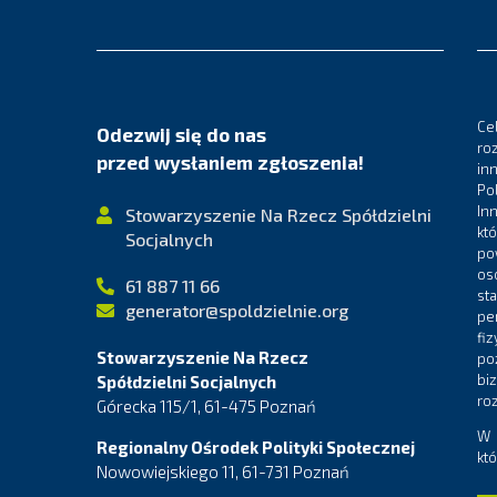
Ce
Odezwij się do nas
ro
przed wysłaniem zgłoszenia!
in
Po
In
Stowarzyszenie Na Rzecz Spółdzielni
kt
Socjalnych
po
os
61 887 11 66
st
generator@spoldzielnie.org
pe
fi
Stowarzyszenie Na Rzecz
po
bi
Spółdzielni Socjalnych
ro
Górecka 115/1, 61-475 Poznań
W 
Regionalny Ośrodek Polityki Społecznej
kt
Nowowiejskiego 11, 61-731 Poznań