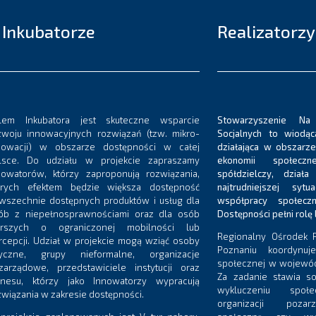
 Inkubatorze
Realizatorzy
lem Inkubatora jest skuteczne wsparcie
Stowarzyszenie Na
zwoju innowacyjnych rozwiązań (tzw. mikro-
Socjalnych to wiodąc
nowacji) w obszarze dostępności w całej
działająca w obszarz
lsce. Do udziału w projekcie zapraszamy
ekonomii społecz
nowatorów, którzy zaproponują rozwiązania,
spółdzielczy, dzia
órych efektem będzie większa dostępność
najtrudniejszej sytu
wszechnie dostępnych produktów i usług dla
współpracy społecz
ób z niepełnosprawnościami oraz dla osób
Dostępności pełni rolę 
arszych o ograniczonej mobilności lub
Regionalny Ośrodek P
rcepcji. Udział w projekcie mogą wziąć osoby
Poznaniu koordynuje 
zyczne, grupy nieformalne, organizacje
społecznej w wojewód
zarządowe, przedstawiciele instytucji oraz
Za zadanie stawia so
znesu, którzy jako Innowatorzy wypracują
wykluczeniu społ
związania w zakresie dostępności.
organizacji poza