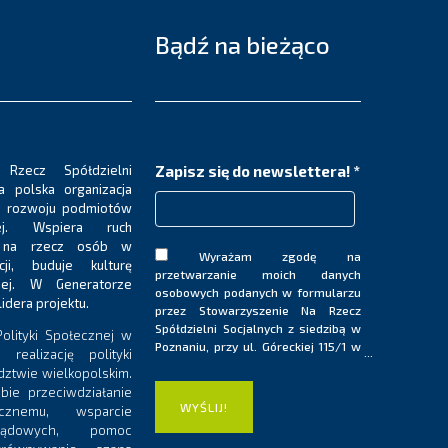
Bądź na bieżąco
 Rzecz Spółdzielni
Zapisz się do newslettera!
*
a polska organizacja
e rozwoju podmiotów
nej. Wspiera ruch
ła na rzecz osób w
Wyrażam zgodę na
acji, buduje kulturę
przetwarzanie moich danych
nej. W Generatorze
osobowych podanych w formularzu
lidera projektu.
przez Stowarzyszenie Na Rzecz
Spółdzielni Socjalnych z siedzibą w
olityki Społecznej w
Poznaniu, przy ul. Góreckiej 115/1 w
realizację polityki
celu korzystania z prowadzonej
ztwie wielkopolskim.
przez Stowarzyszenie usługi
bie przeciwdziałanie
„Newsletter”. Dane nie będą
ecznemu, wsparcie
udostępniane innym odbiorcom i
rządowych, pomoc
podmiotom. Jestem świadom/