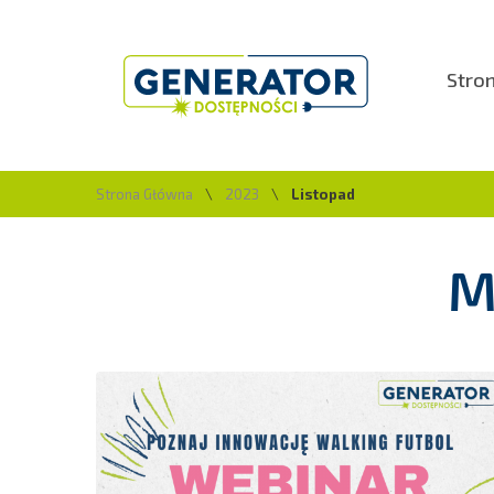
Stro
Strona Główna
\
2023
\
Listopad
M