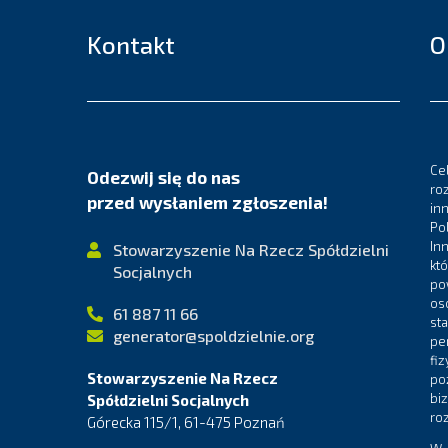
Kontakt
O
Ce
Odezwij się do nas
ro
przed wysłaniem zgłoszenia!
in
Po
In
Stowarzyszenie Na Rzecz Spółdzielni
kt
Socjalnych
po
os
61 887 11 66
st
generator@spoldzielnie.org
pe
fi
Stowarzyszenie Na Rzecz
po
bi
Spółdzielni Socjalnych
ro
Górecka 115/1, 61-475 Poznań