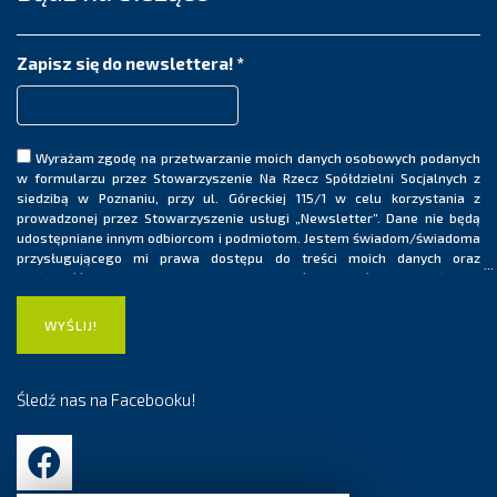
Zapisz się do newslettera!
*
Wyrażam zgodę na przetwarzanie moich danych osobowych podanych
w formularzu przez Stowarzyszenie Na Rzecz Spółdzielni Socjalnych z
siedzibą w Poznaniu, przy ul. Góreckiej 115/1 w celu korzystania z
prowadzonej przez Stowarzyszenie usługi „Newsletter”. Dane nie będą
udostępniane innym odbiorcom i podmiotom. Jestem świadom/świadoma
przysługującego mi prawa dostępu do treści moich danych oraz
możliwość ich poprawiania. Ponadto jestem świadom/świadoma, iż moja
zgoda na przetwarzanie danych osobowych ma charakter dobrowolny i
może być wycofana w dowolnym momencie, co skutkować będzie
usunięciem mojego adresu e-mail z listy dystrybucyjnej usługi
„Newsletter”.
Śledź nas na Facebooku!