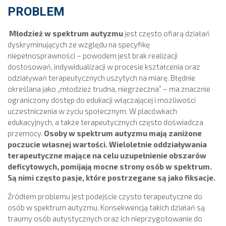
PROBLEM
Młodzież w spektrum autyzmu
jest często ofiarą działań
dyskryminujących ze względu na specyfikę
niepełnosprawności – powodem jest brak realizacji
dostosowań, indywidualizacji w procesie kształcenia oraz
odziaływań terapeutycznych uszytych na miarę. Błędnie
określana jako „młodzież trudna, niegrzeczna” – ma znacznie
ograniczony dostęp do edukacji włączającej i możliwości
uczestniczenia w życiu społecznym. W placówkach
edukacyjnych, a także terapeutycznych często doświadcza
przemocy.
Osoby w spektrum autyzmu mają zaniżone
poczucie własnej wartości. Wieloletnie oddziaływania
terapeutyczne mające na celu uzupełnienie obszarów
deficytowych, pomijają mocne strony osób w spektrum.
Są nimi często pasje, które postrzegane są jako fiksacje.
Źródłem problemu jest podejście czysto terapeutyczne do
osób w spektrum autyzmu. Konsekwencją takich działań są
traumy osób autystycznych oraz ich nieprzygotowanie do